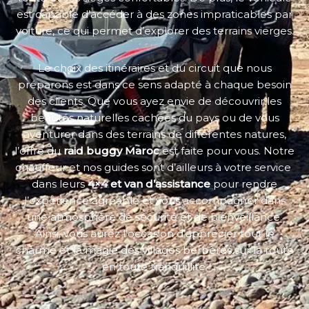
est capable d’accéder à des zones impraticables par
voiture, ce qui permet d’explorer des terrains vierges.
Le choix des itinéraires et du circuit que nous
préparons est dans ce sens adapté à chaque besoin
des clients. Que vous ayez envie de découvrir les
beautés naturelles cachées du pays ou de vous
aventurer dans des terrains de différentes natures,
l’offre du
raid buggy Maroc
est faite pour vous. Notre
chauffeur et nos guides sont d’ailleurs à votre service
dans leurs
4×4 et van d’assistance
pour rendre
l’expérience agréable et vous accompagner dans
une atmosphère de sécurité et de bienveillance.
Ainsi, vous aurez l’occasion d’apprécier tout le
charme et la magie des villages berbères sur la route
en toute tranquillité.