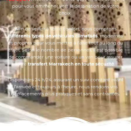
pour vous emmener vers la destination de votre
choix.
Afin de veiller à votre confort, nous comptons
différents types de véhicules climatisés
, modernes
et propres pour vous mettre à l’aise tout au long du
trajet. Selon le nombre de personnes, il est possible
de commander une voiture ou un van pour assurer
votre
transfert Marrakech en toute sécurité
.
Disponibles 24 h/24, assurant un suivi constant avant
l’arrivée et toujours à l’heure, nous rendons vos
déplacements plus pratiques et sans contraintes.